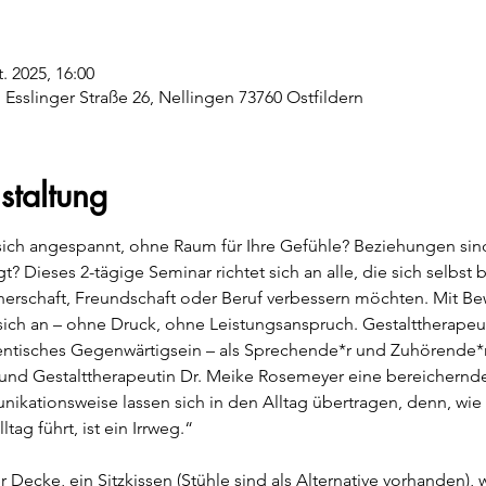
t. 2025, 16:00
 Esslinger Straße 26, Nellingen 73760 Ostfildern
staltung
sich angespannt, ohne Raum für Ihre Gefühle? Beziehungen sind 
? Dieses 2-tägige Seminar richtet sich an alle, die sich selbst
nerschaft, Freundschaft oder Beruf verbessern möchten. Mit B
ich an – ohne Druck, ohne Leistungsanspruch. Gestalttherape
ntisches Gegenwärtigsein – als Sprechende*r und Zuhörende*r.
und Gestalttherapeutin Dr. Meike Rosemeyer eine bereichernde
kationsweise lassen sich in den Alltag übertragen, denn, wie W
tag führt, ist ein Irrweg.“
r Decke, ein Sitzkissen (Stühle sind als Alternative vorhanden