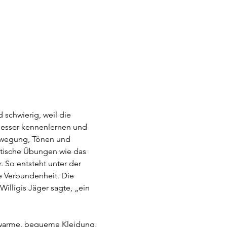
schwierig, weil die 
 besser kennenlernen und 
ewegung, Tönen und 
utische Übungen wie das 
 So entsteht unter der 
 Verbundenheit. Die 
illigis Jäger sagte, „ein 
), warme, bequeme Kleidung, 