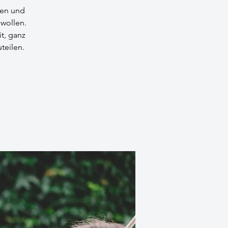
len und
wollen.
t, ganz
teilen.