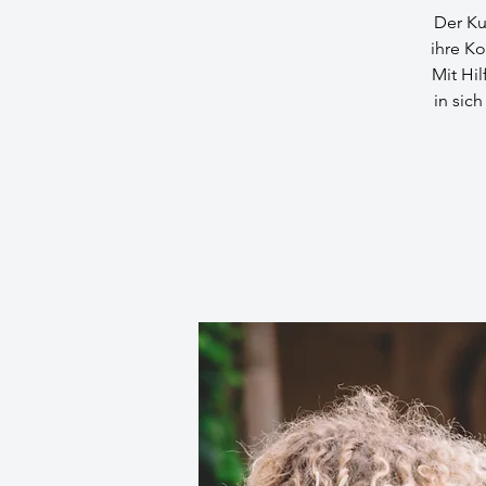
Der Ku
ihre K
Mit Hi
in sic