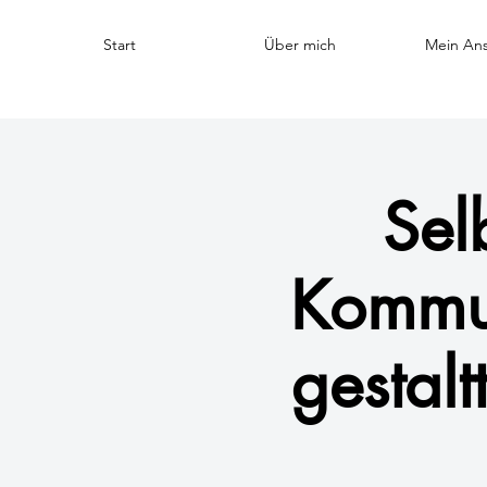
Start
Über mich
Mein Ans
Sel
Kommun
gestal