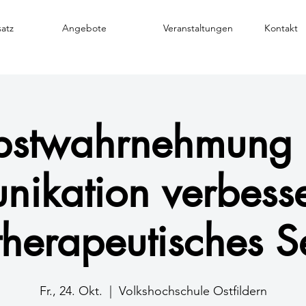
atz
Angebote
Veranstaltungen
Kontakt
bstwahrnehmung
ikation verbesse
ttherapeutisches S
Fr., 24. Okt.
  |  
Volkshochschule Ostfildern