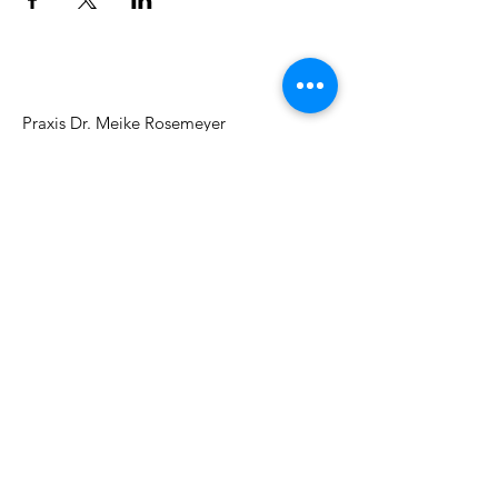
Praxis Dr. Meike Rosemeyer
Hermannstraße 8,
70771 Leinfelden-Echterd.
meike.rosemeyer@gmx.de
Tel.:
+49 (0) 178 8999 675
Mo. bis Fr.: 9 - 18 Uhr